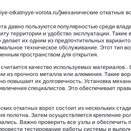
kiye-otkatnyye-vorota.ru/]механические откатные 
та давно пользуются популярностью среди владе
ту территории и удобство эксплуатации. Такие 
о делает их одним из предпочтительных вариант
имальное техническое обслуживание. Этот тип в
иченным пространством для открытия.
читается качество используемых материалов . 
ии из прочного металла или алюминия. Такие во
но повышает их долговечность. Установка механ
ивлечения специалистов. Это обеспечивает прав
ских откатных ворот состоит из нескольких ста
я полотна. Затем осуществляется крепление рол
ывались. Важно проверить все узлы и обеспечить
ровести тестирование работы системы и выполн