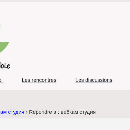
oi
Les rencontres
Les discussions
кам студия
›
Répondre à : вебкам студия