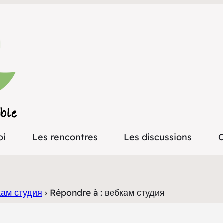
oi
Les rencontres
Les discussions
C
кам студия
›
Répondre à : вебкам студия