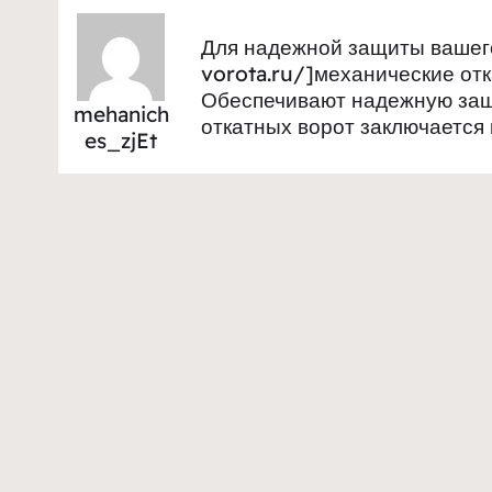
Для надежной защиты вашего
vorota.ru/]механические отк
Обеспечивают надежную защи
mehanich
откатных ворот заключается 
es_zjEt